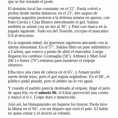
que se fue rozando el poste.
El dominio local fue constante: en el 22’, Paola volvió a
probar desde media distancia; en el 23’, tres saques de
esquina seguidos pusieron a la defensa armera en apuros, con
Patri Gavira y Clau Blanco merodeando el gol. Sakina
también se animó con un tiro al 30’, y Patri casi marca en la
jugada siguiente. Todo era del Tenerife, excepto el marcador:
0-0 al descanso.
En la segunda mitad, las guerreras siguieron atacando con la
misma intensidad. En el 57’, Sakina filtró un pase milimétrico
a Carlota, que estuvo a punto de abrir el marcador. Luego
llegaron los cambios: Gramaglia (58’), Aithiara y Mari José
(66’) e Iratxe (79’) entraron para mantener el empuje
ofensivo.
Elba tuvo una clara de cabeza en el 65’, y Amani probó
suerte desde lejos, pero el gol seguía negándose. En el 68’, el
público pidió penalti, pero el árbitro no lo vio igual.
Y cuando el partido parecía destinado al empate, llegó el jarro
de agua fría: en el
minuto 86
, el Eibar aprovechó una contra
y marcó el 0-1. Golpe duro e inmerecido.
Aún así, las blanquiazules no bajaron los brazos: Paola tuvo
la última en el 94’, con un disparo que rozó el palo. El balón
no quiso entrar y el invicto se esfumó.