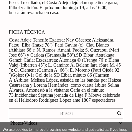
Pese al resultado, el Costa Adeje dejó claro que tiene garra,
fútbol y afición. El próximo domingo 19, a las 16:00,
buscarán revancha en casa.
FICHA TÉCNICA
Costa Adeje Tenerife Egatesa: Nay Cáceres; Aleksandra,
Fatou, Elba (Iratxe 78´), Patri Gavira (c), Clau Blanco
(Aithiara 66´); N. Ramos, Amani, Paola; S. Ouzraoui (Mari
José 66´) y Carlota (Gramaglia 58’).SD Eibar: Astrakaga;
Garazi; Carla; Etxezarreta; Altonaga © (Uranga 76´); Elena
Valej (Iribarren 45´); L. Camino; A. Belem; Iara (Sara M. 45
´); O. Clement (Carmen A. 66´); E. Moreno (Patri Ojeda 92
´)Goles: (0-1) Gol de la SD Eibar, minuto 86 (Carmen
A.)Árbitra: Melissa López, asistida en las bandas por Haizea
Castresana y Lorena Hernández, como cuarta árbitra Selina
Álvarez. Amonestó a la visitante Carla en el minuto
73.Incidencias: Séptima jornada de Liga F Moeve celebrada
en el Heliodoro Rodríguez López ante 1807 espectadores
We use cookies to improve browsing our website and get statistics. If you keep