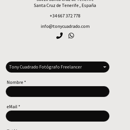
Santa Cruz de Tenerife
,
España
+34 667 372 778
info@tonycuadrado.com
Nombre
*
eMail
*