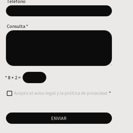
Teléfono
Consulta
*
*
8 + 2 =
Acepto el aviso legal y la política de privacidad.
*
ENVIAR