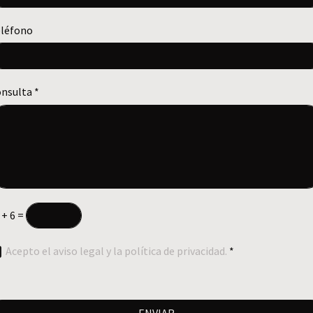
léfono
onsulta
*
 + 6 =
Acepto el aviso legal y la política de privacidad.
*