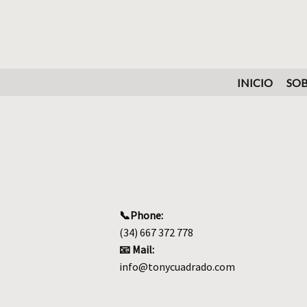
INICIO
SOB
📞Phone:
(34) 667 372 778
📧 Mail:
info@tonycuadrado.com