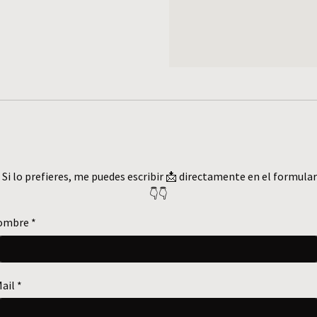
 Si lo prefieres, me puedes escribir 📩 directamente en el formular
👇👇
ombre
*
ail
*